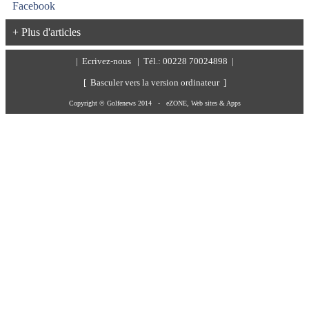
+ Plus d'articles
|
Ecrivez-nous
| Tél.: 00228 70024898 |
[ Basculer vers la version ordinateur ]
Copyright © Golfenews 2014 -
eZONE, Web sites & Apps