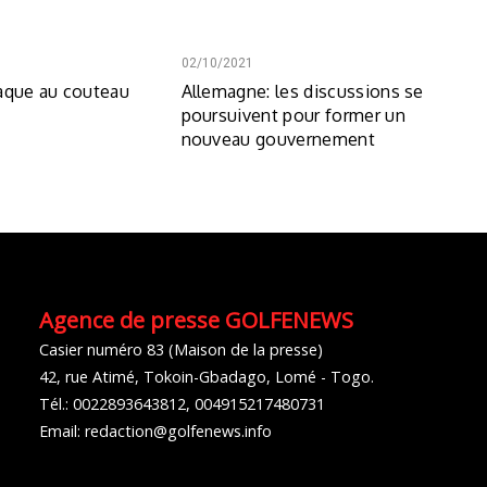
02/10/2021
aque au couteau
Allemagne: les discussions se
e
poursuivent pour former un
nouveau gouvernement
Agence de presse GOLFENEWS
Casier numéro 83 (Maison de la presse)
42, rue Atimé, Tokoin-Gbadago, Lomé - Togo.
Tél.: 0022893643812, 004915217480731
Email: redaction@golfenews.info