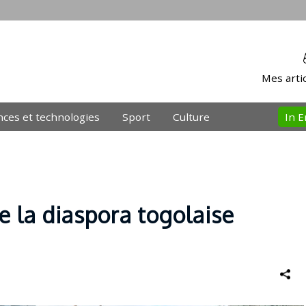
Mes artic
nces et technologies
Sport
Culture
In E
e la diaspora togolaise