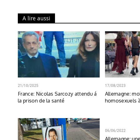
A lire aussi
21/10/2025
17/08/2023
France: Nicolas Sarcozy attendu á
Allemagne: mob
la prison de la santé
homosexuels 
06/06/2022
Allemagne: une 