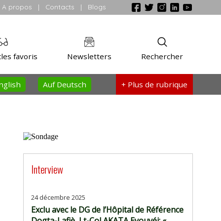
A propos
|
Contacts
|
Blogs
les favoris
Newsletters
Rechercher
nglish
Auf Deutsch
+ Plus
de rubrique
Interview
24 décembre 2025
Exclu avec le DG de l’Hôpital de Référence
Dogta-Lafiè, Lt-Col AKATA Eyouvéi: «