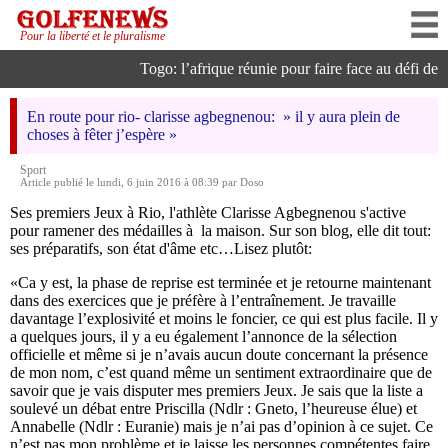
Pour la liberté et le pluralisme
Togo: l’afrique réunie pour faire face au défi de l’i
En route pour rio- clarisse agbegnenou: » il y aura plein de
choses à fêter j’espère »
Sport
Article publié le lundi, 6 juin 2016 à 08:39 par Doso
Ses premiers Jeux à Rio, l'athlète Clarisse Agbegnenou s'active
pour ramener des médailles à la maison. Sur son blog, elle dit tout:
ses préparatifs, son état d'âme etc…Lisez plutôt:
«Ca y est, la phase de reprise est terminée et je retourne maintenant
dans des exercices que je préfère à l’entraînement. Je travaille
davantage l’explosivité et moins le foncier, ce qui est plus facile. Il y
a quelques jours, il y a eu également l’annonce de la sélection
officielle et même si je n’avais aucun doute concernant la présence
de mon nom, c’est quand même un sentiment extraordinaire que de
savoir que je vais disputer mes premiers Jeux. Je sais que la liste a
soulevé un débat entre Priscilla (Ndlr : Gneto, l’heureuse élue) et
Annabelle (Ndlr : Euranie) mais je n’ai pas d’opinion à ce sujet. Ce
n’est pas mon problème et je laisse les personnes compétentes faire