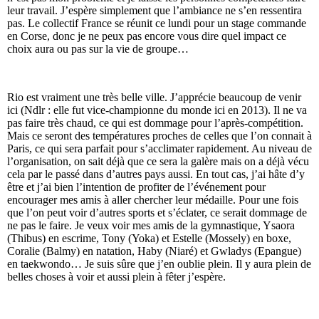
leur travail. J’espère simplement que l’ambiance ne s’en ressentira
pas. Le collectif France se réunit ce lundi pour un stage commande
en Corse, donc je ne peux pas encore vous dire quel impact ce
choix aura ou pas sur la vie de groupe…
Rio est vraiment une très belle ville. J’apprécie beaucoup de venir
ici (Ndlr : elle fut vice-championne du monde ici en 2013). Il ne va
pas faire très chaud, ce qui est dommage pour l’après-compétition.
Mais ce seront des températures proches de celles que l’on connait à
Paris, ce qui sera parfait pour s’acclimater rapidement. Au niveau de
l’organisation, on sait déjà que ce sera la galère mais on a déjà vécu
cela par le passé dans d’autres pays aussi. En tout cas, j’ai hâte d’y
être et j’ai bien l’intention de profiter de l’événement pour
encourager mes amis à aller chercher leur médaille. Pour une fois
que l’on peut voir d’autres sports et s’éclater, ce serait dommage de
ne pas le faire. Je veux voir mes amis de la gymnastique, Ysaora
(Thibus) en escrime, Tony (Yoka) et Estelle (Mossely) en boxe,
Coralie (Balmy) en natation, Haby (Niaré) et Gwladys (Epangue)
en taekwondo… Je suis sûre que j’en oublie plein. Il y aura plein de
belles choses à voir et aussi plein à fêter j’espère.