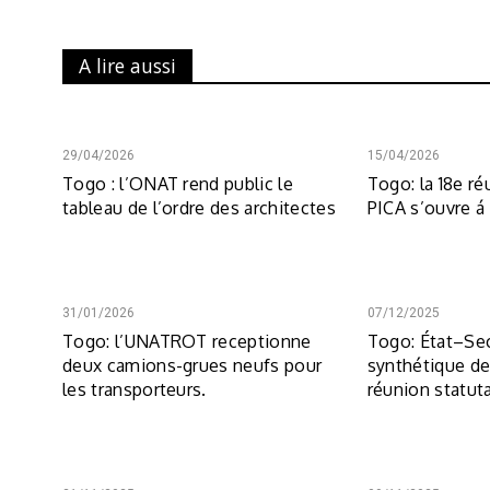
A lire aussi
29/04/2026
15/04/2026
Togo : l’ONAT rend public le
Togo: la 18e ré
tableau de l’ordre des architectes
PICA s’ouvre 
31/01/2026
07/12/2025
Togo: l’UNATROT receptionne
Togo: État–Sec
deux camions-grues neufs pour
synthétique de
les transporteurs.
réunion statut