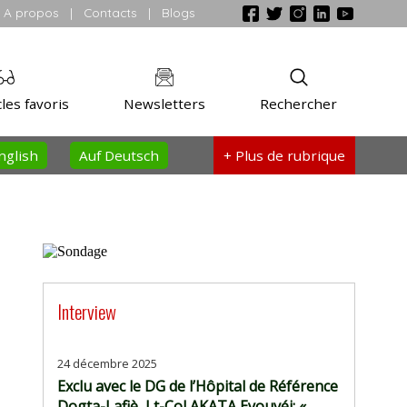
A propos
|
Contacts
|
Blogs
les favoris
Newsletters
Rechercher
nglish
Auf Deutsch
+ Plus
de rubrique
Interview
24 décembre 2025
Exclu avec le DG de l’Hôpital de Référence
Dogta-Lafiè, Lt-Col AKATA Eyouvéi: «