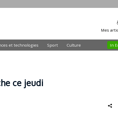
Mes artic
nces et technologies
Sport
Culture
In E
he ce jeudi