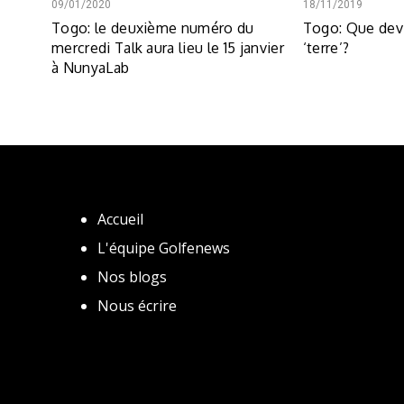
09/01/2020
18/11/2019
Togo: le deuxième numéro du
Togo: Que devi
mercredi Talk aura lieu le 15 janvier
‘terre’?
à NunyaLab
Accueil
L'équipe Golfenews
Nos blogs
Nous écrire