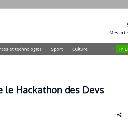
Mes artic
nces et technologies
Sport
Culture
In E
 le Hackathon des Devs