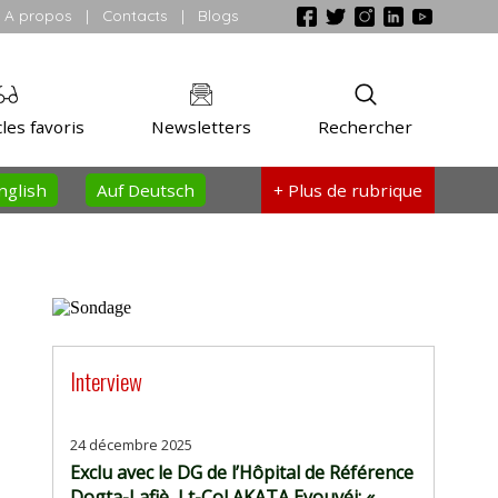
A propos
|
Contacts
|
Blogs
les favoris
Newsletters
Rechercher
nglish
Auf Deutsch
+ Plus
de rubrique
Interview
24 décembre 2025
Exclu avec le DG de l’Hôpital de Référence
Dogta-Lafiè, Lt-Col AKATA Eyouvéi: «