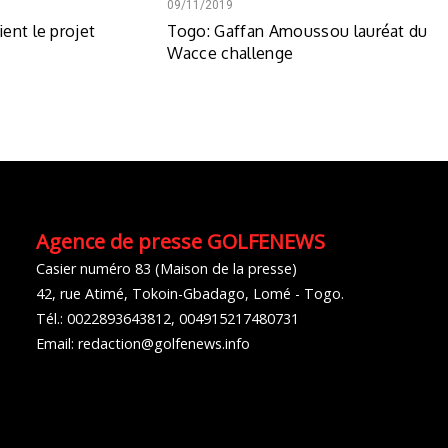
09/11/2019
ent le projet
Togo: Gaffan Amoussou lauréat du
Wacce challenge
Agence de presse GOLFENEWS
Casier numéro 83 (Maison de la presse)
42, rue Atimé, Tokoin-Gbadago, Lomé - Togo.
Tél.: 0022893643812, 004915217480731
Email: redaction@golfenews.info