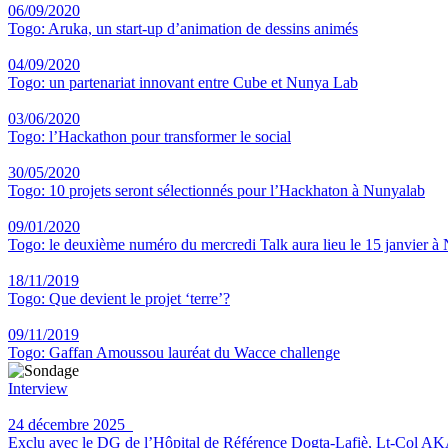
06/09/2020
Togo: Aruka, un start-up d’animation de dessins animés
04/09/2020
Togo: un partenariat innovant entre Cube et Nunya Lab
03/06/2020
Togo: l’Hackathon pour transformer le social
30/05/2020
Togo: 10 projets seront sélectionnés pour l’Hackhaton à Nunyalab
09/01/2020
Togo: le deuxième numéro du mercredi Talk aura lieu le 15 janvier 
18/11/2019
Togo: Que devient le projet ‘terre’?
09/11/2019
Togo: Gaffan Amoussou lauréat du Wacce challenge
Interview
24 décembre 2025
Exclu avec le DG de l’Hôpital de Référence Dogta-Lafiè, Lt-Col AKATA 