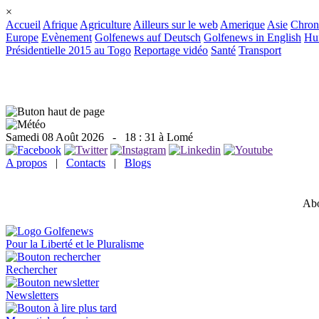
×
Accueil
Afrique
Agriculture
Ailleurs sur le web
Amerique
Asie
Chron
Europe
Evènement
Golfenews auf Deutsch
Golfenews in English
Hum
Présidentielle 2015 au Togo
Reportage vidéo
Santé
Transport
Samedi 08 Août 2026
- 18 : 31 à Lomé
A propos
|
Contacts
|
Blogs
Abo
Pour la Liberté et le Pluralisme
Rechercher
Newsletters