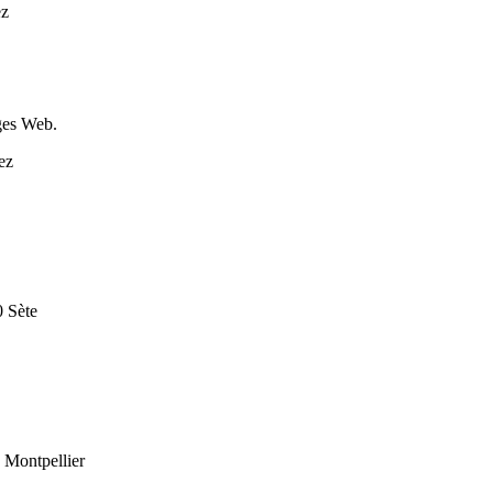
ez
ges Web.
ez
 Sète
 Montpellier