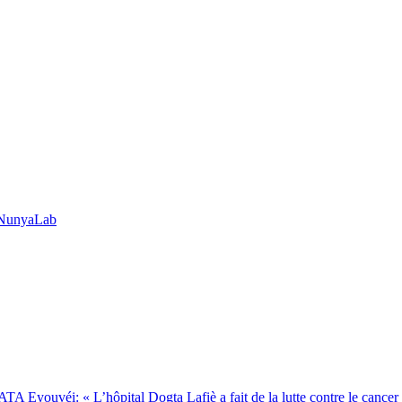
à NunyaLab
Eyouvéi: « L’hôpital Dogta Lafiè a fait de la lutte contre le cancer l’