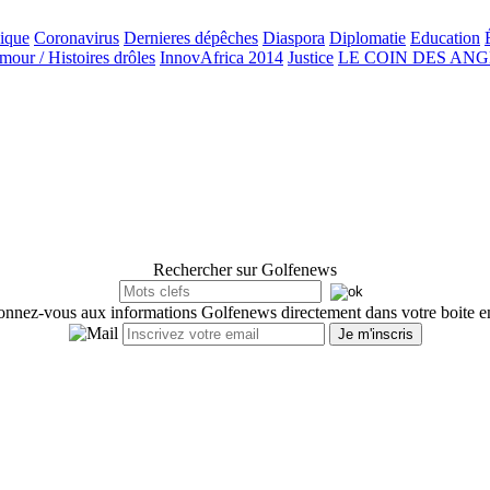
ique
Coronavirus
Dernieres dépêches
Diaspora
Diplomatie
Education
our / Histoires drôles
InnovAfrica 2014
Justice
LE COIN DES AN
Rechercher sur Golfenews
nnez-vous aux informations Golfenews directement dans votre boite e