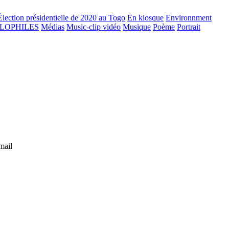
Élection présidentielle de 2020 au Togo
En kiosque
Environnment
GLOPHILES
Médias
Music-clip vidéo
Musique
Poème
Portrait
mail