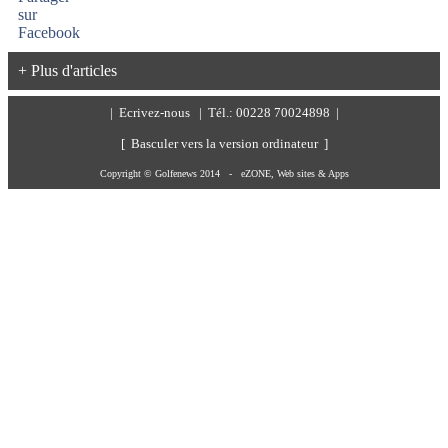
+ Plus d'articles
|
Ecrivez-nous
| Tél.: 00228 70024898 |
[ Basculer vers la version ordinateur ]
Copyright © Golfenews 2014 -
eZONE, Web sites & Apps