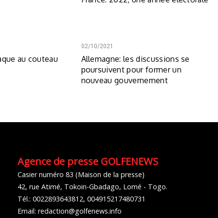
02/10/2021
aque au couteau
Allemagne: les discussions se
e
poursuivent pour former un
nouveau gouvernement
Agence de presse GOLFENEWS
Casier numéro 83 (Maison de la presse)
42, rue Atimé, Tokoin-Gbadago, Lomé - Togo.
Tél.: 0022893643812, 004915217480731
Email: redaction@golfenews.info