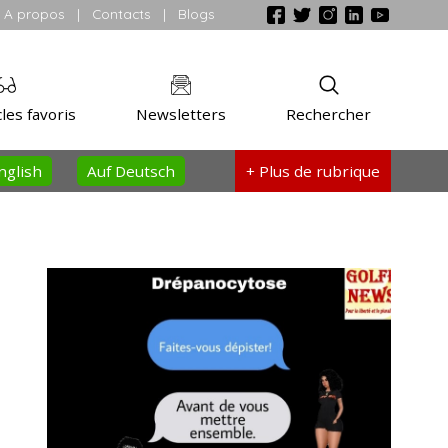
A propos
|
Contacts
|
Blogs
les favoris
Newsletters
Rechercher
nglish
Auf Deutsch
+ Plus
de rubrique