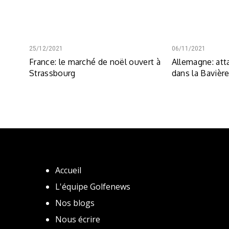
25/12/2021
06/11/2021
France: le marché de noël ouvert à
Allemagne: att
Strassbourg
dans la Bavièr
Accueil
L'équipe Golfenews
Nos blogs
Nous écrire