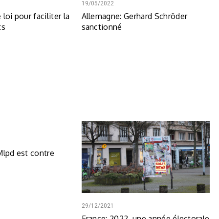
19/05/2022
loi pour faciliter la
Allemagne: Gerhard Schröder
ts
sanctionné
Mlpd est contre
29/12/2021
France: 2022, une année électorale