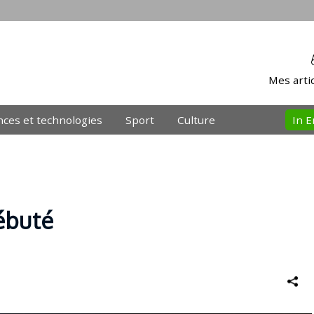
Mes artic
nces et technologies
Sport
Culture
In E
ébuté