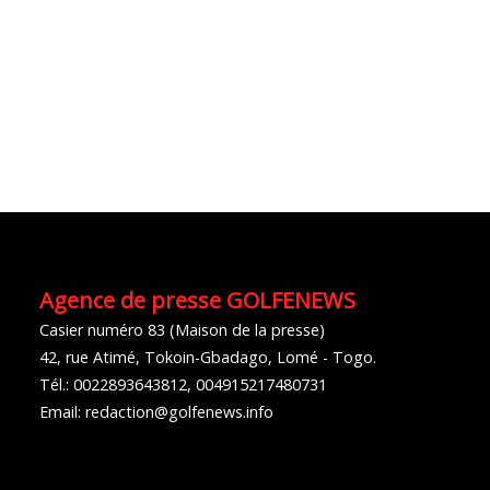
Agence de presse GOLFENEWS
Casier numéro 83 (Maison de la presse)
42, rue Atimé, Tokoin-Gbadago, Lomé - Togo.
Tél.: 0022893643812, 004915217480731
Email: redaction@golfenews.info