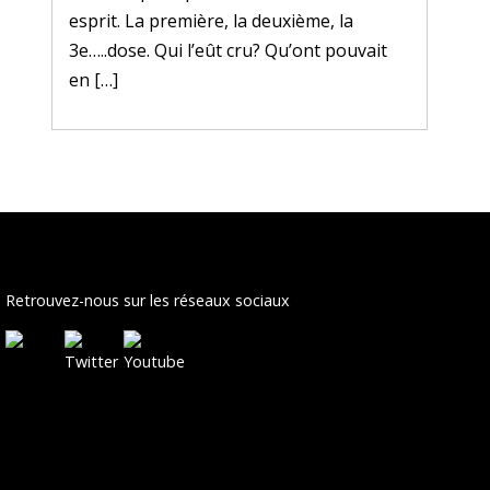
esprit. La première, la deuxième, la
3e…..dose. Qui l’eût cru? Qu’ont pouvait
en […]
Retrouvez-nous sur les réseaux sociaux