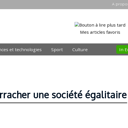
A propo
Mes articles favoris
nces et technologies
Sport
Culture
In E
arracher une société égalitaire