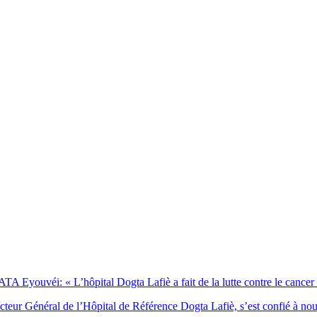
Eyouvéi: « L’hôpital Dogta Lafiè a fait de la lutte contre le cancer l’
eur Général de l’Hôpital de Référence Dogta Lafiè, s’est confié à no