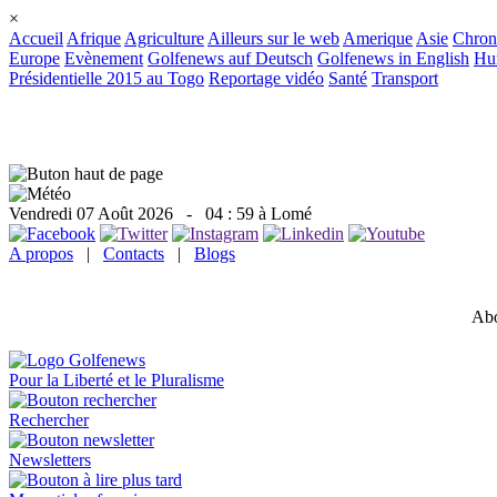
×
Accueil
Afrique
Agriculture
Ailleurs sur le web
Amerique
Asie
Chron
Europe
Evènement
Golfenews auf Deutsch
Golfenews in English
Hum
Présidentielle 2015 au Togo
Reportage vidéo
Santé
Transport
Vendredi 07 Août 2026
- 04 : 59 à Lomé
A propos
|
Contacts
|
Blogs
Abo
Pour la Liberté et le Pluralisme
Rechercher
Newsletters