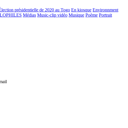
Élection présidentielle de 2020 au Togo
En kiosque
Environnment
GLOPHILES
Médias
Music-clip vidéo
Musique
Poème
Portrait
mail