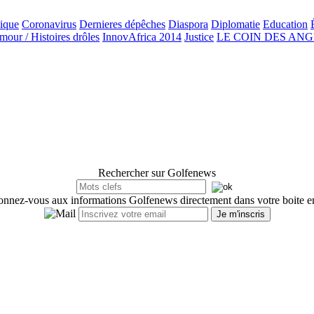
ique
Coronavirus
Dernieres dépêches
Diaspora
Diplomatie
Education
our / Histoires drôles
InnovAfrica 2014
Justice
LE COIN DES AN
Rechercher sur Golfenews
nnez-vous aux informations Golfenews directement dans votre boite e