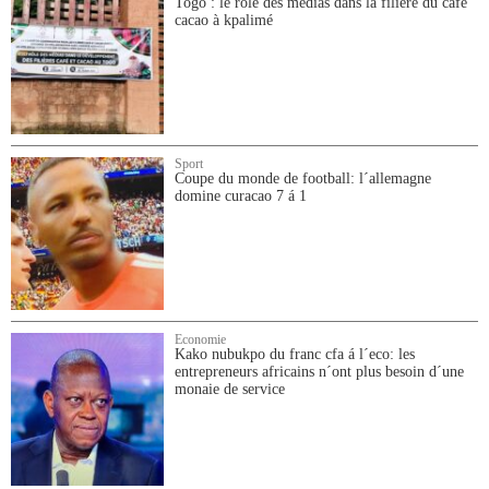
Togo : le rôle des médias dans la filière du café
cacao à kpalimé
Sport
Coupe du monde de football: l´allemagne
domine curacao 7 á 1
Economie
Kako nubukpo du franc cfa á l´eco: les
entrepreneurs africains n´ont plus besoin d´une
monaie de service