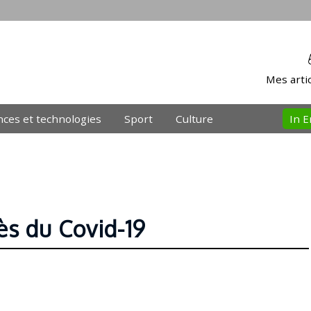
Mes artic
nces et technologies
Sport
Culture
In E
s du Covid-19