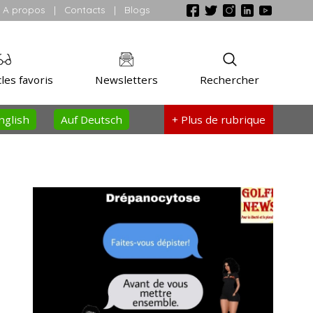
A propos
|
Contacts
|
Blogs
les favoris
Newsletters
Rechercher
nglish
Auf Deutsch
+ Plus
de rubrique