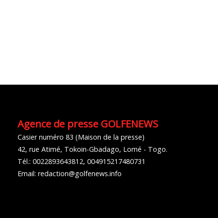
Agence de presse GOLFENEWS
Casier numéro 83 (Maison de la presse)
42, rue Atimé, Tokoin-Gbadago, Lomé - Togo.
Tél.: 0022893643812, 004915217480731
Email: redaction@golfenews.info