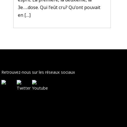
3e…..dose. Qui l’eût cru? Qu’ont pouvait
en […]
Retrouvez-nous sur les réseaux sociaux