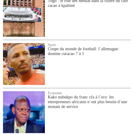
Togo : le rôle des médias dans la filière du café
cacao à kpalimé
Sport
Coupe du monde de football: l´allemagne
domine curacao 7 á 1
Economie
Kako nubukpo du franc cfa á l´eco: les
entrepreneurs africains n´ont plus besoin d´une
monaie de service