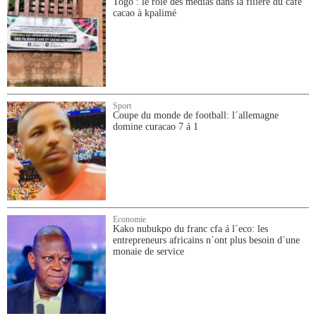
Togo : le rôle des médias dans la filière du café
cacao à kpalimé
Sport
Coupe du monde de football: l´allemagne
domine curacao 7 á 1
Economie
Kako nubukpo du franc cfa á l´eco: les
entrepreneurs africains n´ont plus besoin d´une
monaie de service