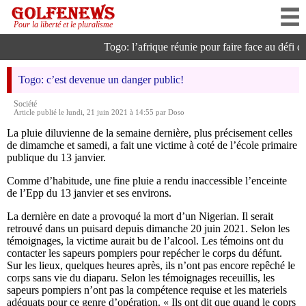
Pour la liberté et le pluralisme
Togo: l’afrique réunie pour faire face au défi de 
Togo: c’est devenue un danger public!
Société
Article publié le lundi, 21 juin 2021 à 14:55 par Doso
La pluie diluvienne de la semaine dernière, plus précisement celles
de dimamche et samedi, a fait une victime à coté de l’école primaire
publique du 13 janvier.
Comme d’habitude, une fine pluie a rendu inaccessible l’enceinte
de l’Epp du 13 janvier et ses environs.
La dernière en date a provoqué la mort d’un Nigerian. Il serait
retrouvé dans un puisard depuis dimanche 20 juin 2021. Selon les
témoignages, la victime aurait bu de l’alcool. Les témoins ont du
contacter les sapeurs pompiers pour repécher le corps du défunt.
Sur les lieux, quelques heures après, ils n’ont pas encore repêché le
corps sans vie du diaparu. Selon les témoignages receuillis, les
sapeurs pompiers n’ont pas la compétence requise et les materiels
adéquats pour ce genre d’opération. « Ils ont dit que quand le coprs