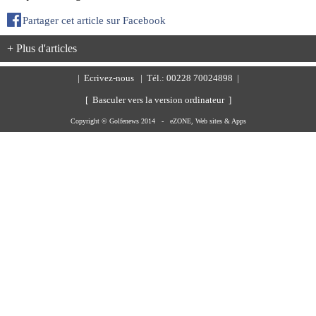
Partager cet article sur Facebook
+ Plus d'articles
|
Ecrivez-nous
| Tél.: 00228 70024898 |
[ Basculer vers la version ordinateur ]
Copyright © Golfenews 2014 -
eZONE, Web sites & Apps