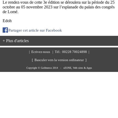
Le rendez-vous de cette 3e édition se déroulera sur la période du 25
octobre au 05 novembre 2023 sur l’esplanade du palais des congrès
de Lomé.
Edoh
Partager cet article sur Facebook
+ Plus d'articles
|
Ecrivez-nous
| Tél.: 00228 70024898 |
[ Basculer vers la version ordinateur ]
Copyright © Golfenews 2014 -
eZONE, Web sites & Apps