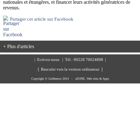
nationales et étrangères, et financer leurs activités génératrices de
revenus.
Partager cet article sur Facebook
+ Plus d'articles
|
Ecrivez-nous
| Tél.: 00228 70024898 |
[ Basculer vers la version ordinateur ]
Copyright © Golfenews 2014 -
eZONE, Web sites & Apps