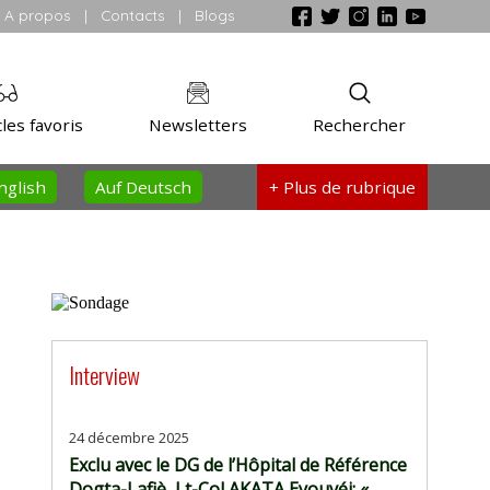
A propos
|
Contacts
|
Blogs
les favoris
Newsletters
Rechercher
nglish
Auf Deutsch
+ Plus
de rubrique
Interview
24 décembre 2025
Exclu avec le DG de l’Hôpital de Référence
Dogta-Lafiè, Lt-Col AKATA Eyouvéi: «