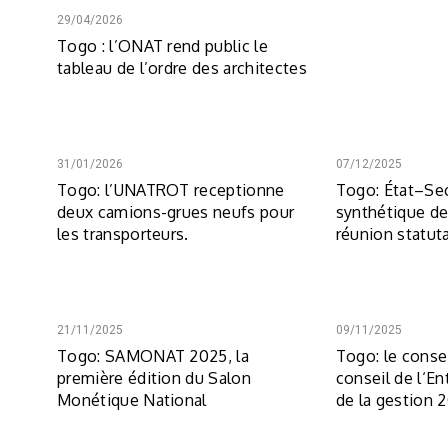
29/04/2026
Togo : l’ONAT rend public le
tableau de l’ordre des architectes
31/01/2026
07/12/2025
Togo: l’UNATROT receptionne
Togo: État–Sec
deux camions-grues neufs pour
synthétique de
les transporteurs.
réunion statut
21/11/2025
09/11/2025
Togo: SAMONAT 2025, la
Togo: le conse
première édition du Salon
conseil de l‘Ent
Monétique National
de la gestion 