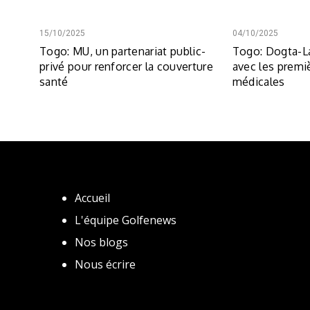
15/10/2025
04/10/2025
Togo: MU, un partenariat public-
Togo: Dogta-La
privé pour renforcer la couverture
avec les premi
santé
médicales
Accueil
L'équipe Golfenews
Nos blogs
Nous écrire