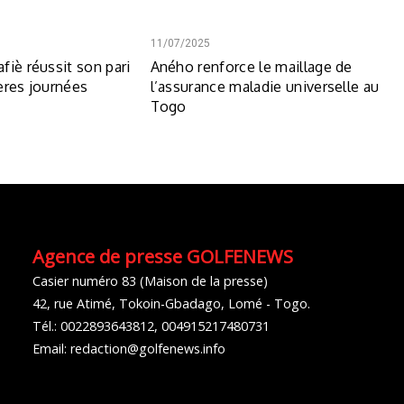
11/07/2025
fiè réussit son pari
Aného renforce le maillage de
ères journées
l’assurance maladie universelle au
Togo
Agence de presse GOLFENEWS
Casier numéro 83 (Maison de la presse)
42, rue Atimé, Tokoin-Gbadago, Lomé - Togo.
Tél.: 0022893643812, 004915217480731
Email: redaction@golfenews.info