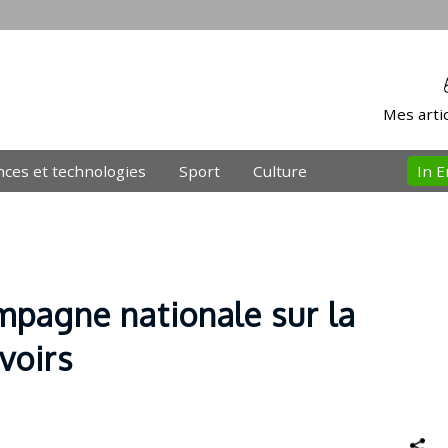
Mes artic
nces et technologies
Sport
Culture
In E
mpagne nationale sur la
voirs