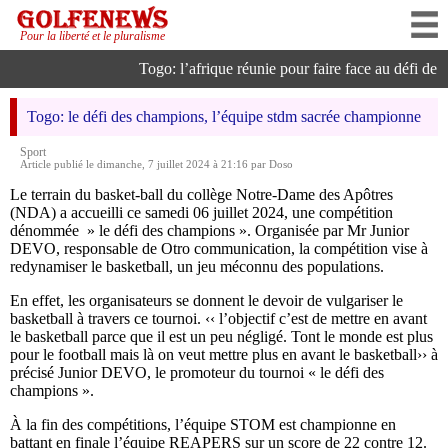
Pour la liberté et le pluralisme
Togo: l’afrique réunie pour faire face au défi de l’i
Togo: le défi des champions, l’équipe stdm sacrée championne
Sport
Article publié le dimanche, 7 juillet 2024 à 21:16 par Doso
Le terrain du basket-ball du collège Notre-Dame des Apôtres
(NDA) a accueilli ce samedi 06 juillet 2024, une compétition
dénommée » le défi des champions ». Organisée par Mr Junior
DEVO, responsable de Otro communication, la compétition vise à
redynamiser le basketball, un jeu méconnu des populations.
En effet, les organisateurs se donnent le devoir de vulgariser le
basketball à travers ce tournoi. ‹‹ l’objectif c’est de mettre en avant
le basketball parce que il est un peu négligé. Tont le monde est plus
pour le football mais là on veut mettre plus en avant le basketball›› à
précisé Junior DEVO, le promoteur du tournoi « le défi des
champions ».
À la fin des compétitions, l’équipe STOM est championne en
battant en finale l’équipe REAPERS sur un score de 22 contre 12.