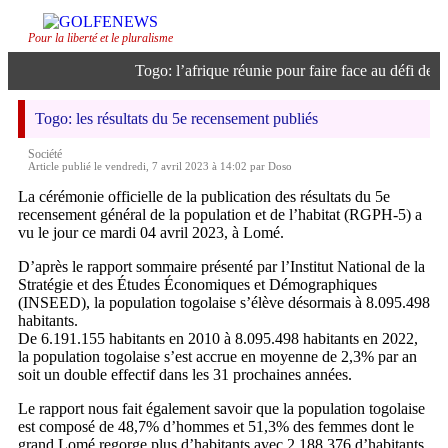
Pour la liberté et le pluralisme
Togo: l’afrique réunie pour faire face au défi de l’in
Togo: les résultats du 5e recensement publiés
Société
Article publié le vendredi, 7 avril 2023 à 14:02 par Doso
La cérémonie officielle de la publication des résultats du 5e
recensement général de la population et de l’habitat (RGPH-5) a
vu le jour ce mardi 04 avril 2023, à Lomé.
D’après le rapport sommaire présenté par l’Institut National de la
Stratégie et des Études Économiques et Démographiques
(INSEED), la population togolaise s’élève désormais à 8.095.498
habitants.
De 6.191.155 habitants en 2010 à 8.095.498 habitants en 2022,
la population togolaise s’est accrue en moyenne de 2,3% par an
soit un double effectif dans les 31 prochaines années.
Le rapport nous fait également savoir que la population togolaise
est composé de 48,7% d’hommes et 51,3% des femmes dont le
grand Lomé regorge plus d’habitants avec 2.188.376 d’habitants.