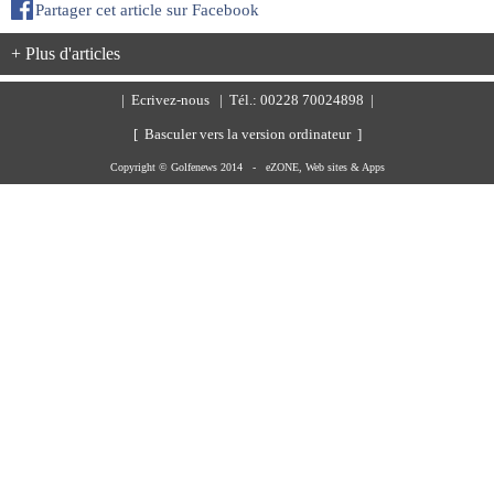
Partager cet article sur Facebook
+ Plus d'articles
|
Ecrivez-nous
| Tél.: 00228 70024898 |
[ Basculer vers la version ordinateur ]
Copyright © Golfenews 2014 -
eZONE, Web sites & Apps