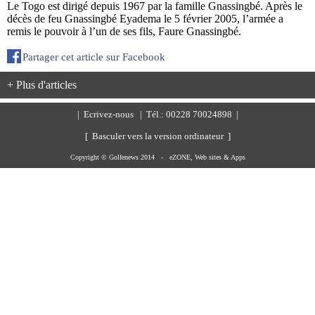
Le Togo est dirigé depuis 1967 par la famille Gnassingbé. Après le
décès de feu Gnassingbé Eyadema le 5 février 2005, l’armée a
remis le pouvoir à l’un de ses fils, Faure Gnassingbé.
Partager cet article sur Facebook
+ Plus d'articles
|
Ecrivez-nous
| Tél.: 00228 70024898 |
[ Basculer vers la version ordinateur ]
Copyright © Golfenews 2014 -
eZONE, Web sites & Apps