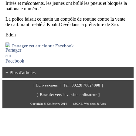
Irrités et mécontents, les jeunes ont brûlé les pneus et bloqués la
nationale numéro 1.
La police faisait ce matin un contrôle de routine contre la vente
de carburant frelaté à Kpali-Dévé dans la préfecture de Zio.
Edoh
Partager cet article sur Facebook
+ Plus d'articles
|
Ecrivez-nous
| Tél.: 00228 70024898 |
[ Basculer vers la version ordinateur ]
Copyright © Golfenews 2014 -
eZONE, Web sites & Apps