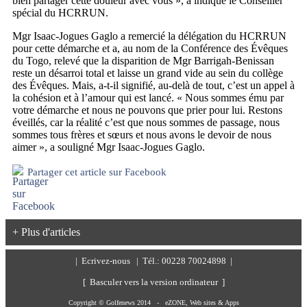
bien partager cette douleur avec vous », a indiqué le Conseiller
spécial du HCRRUN.
Mgr Isaac-Jogues Gaglo a remercié la délégation du HCRRUN
pour cette démarche et a, au nom de la Conférence des Évêques
du Togo, relevé que la disparition de Mgr Barrigah-Benissan
reste un désarroi total et laisse un grand vide au sein du collège
des Évêques. Mais, a-t-il signifié, au-delà de tout, c’est un appel à
la cohésion et à l’amour qui est lancé. « Nous sommes ému par
votre démarche et nous ne pouvons que prier pour lui. Restons
éveillés, car la réalité c’est que nous sommes de passage, nous
sommes tous frères et sœurs et nous avons le devoir de nous
aimer », a souligné Mgr Isaac-Jogues Gaglo.
Partager cet article sur Facebook
+ Plus d'articles
|
Ecrivez-nous
| Tél.: 00228 70024898 |
[ Basculer vers la version ordinateur ]
Copyright © Golfenews 2014 -
eZONE, Web sites & Apps