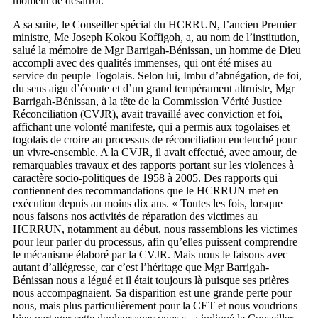
moment de désarroi.
A sa suite, le Conseiller spécial du HCRRUN, l’ancien Premier
ministre, Me Joseph Kokou Koffigoh, a, au nom de l’institution,
salué la mémoire de Mgr Barrigah-Bénissan, un homme de Dieu
accompli avec des qualités immenses, qui ont été mises au
service du peuple Togolais. Selon lui, Imbu d’abnégation, de foi,
du sens aigu d’écoute et d’un grand tempérament altruiste, Mgr
Barrigah-Bénissan, à la tête de la Commission Vérité Justice
Réconciliation (CVJR), avait travaillé avec conviction et foi,
affichant une volonté manifeste, qui a permis aux togolaises et
togolais de croire au processus de réconciliation enclenché pour
un vivre-ensemble. A la CVJR, il avait effectué, avec amour, de
remarquables travaux et des rapports portant sur les violences à
caractère socio-politiques de 1958 à 2005. Des rapports qui
contiennent des recommandations que le HCRRUN met en
exécution depuis au moins dix ans. « Toutes les fois, lorsque
nous faisons nos activités de réparation des victimes au
HCRRUN, notamment au début, nous rassemblons les victimes
pour leur parler du processus, afin qu’elles puissent comprendre
le mécanisme élaboré par la CVJR. Mais nous le faisons avec
autant d’allégresse, car c’est l’héritage que Mgr Barrigah-
Bénissan nous a légué et il était toujours là puisque ses prières
nous accompagnaient. Sa disparition est une grande perte pour
nous, mais plus particulièrement pour la CET et nous voudrions