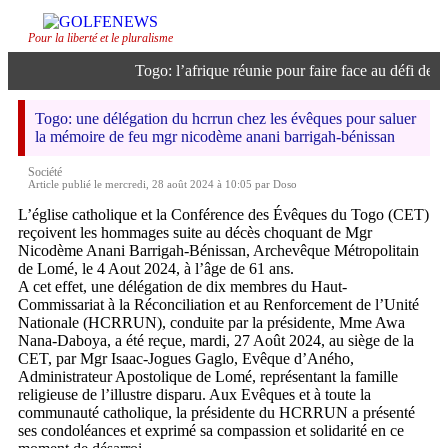
Pour la liberté et le pluralisme
Togo: l’afrique réunie pour faire face au défi de l’in
Togo: une délégation du hcrrun chez les évêques pour saluer
la mémoire de feu mgr nicodème anani barrigah-bénissan
Société
Article publié le mercredi, 28 août 2024 à 10:05 par Doso
L’église catholique et la Conférence des Évêques du Togo (CET)
reçoivent les hommages suite au décès choquant de Mgr
Nicodème Anani Barrigah-Bénissan, Archevêque Métropolitain
de Lomé, le 4 Aout 2024, à l’âge de 61 ans.
A cet effet, une délégation de dix membres du Haut-
Commissariat à la Réconciliation et au Renforcement de l’Unité
Nationale (HCRRUN), conduite par la présidente, Mme Awa
Nana-Daboya, a été reçue, mardi, 27 Août 2024, au siège de la
CET, par Mgr Isaac-Jogues Gaglo, Evêque d’Aného,
Administrateur Apostolique de Lomé, représentant la famille
religieuse de l’illustre disparu. Aux Evêques et à toute la
communauté catholique, la présidente du HCRRUN a présenté
ses condoléances et exprimé sa compassion et solidarité en ce