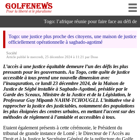
Pour la liberté et le pluralisme
Togo: l’afrique réunie pour faire face au défi de l’i
Togo: une justice plus proche des citoyens, une maison de justice
officiellement opérationnelle à sagbado-agotimé
Société
Article publié le mercredi, 25 décembre 2024 à 11:21 par Doso
L’accès à une justice équitable demeure l’un des défis les plus
pressants pour les gouvernants. Au Togo, cette quête de justice
accessible à tous prend une nouvelle dimension avec
l’inauguration, ce lundi 23 décembre 2024, de la Maison de
Justice de Ségbé installée à Sagbado-Agotimé, présidée par le
Garde des Sceaux, Ministre de la Justice et de la Législation, le
Professeur Guy Mipamb NAHM-TCHOUGLI. L’initiative vise à
rapprocher la justice des justiciables, notamment des populations
les plus éloignées des centres urbains, en mettant l’accent sur des
méthodes de règlement à l’amiable et accessibles à tous.
Etaient également présents à cette cérémonie, le Président du
tribunal de grande instance de Lomé ; le Directeur de l’Accès au
Droit et à la Justice le Secrétaire Général de la préfecture du Golfe,