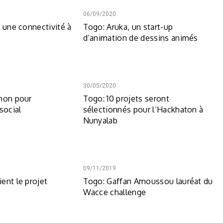
06/09/2020
e une connectivité à
Togo: Aruka, un start-up
d’animation de dessins animés
30/05/2020
hon pour
Togo: 10 projets seront
social
sélectionnés pour l’Hackhaton à
Nunyalab
09/11/2019
ent le projet
Togo: Gaffan Amoussou lauréat du
Wacce challenge