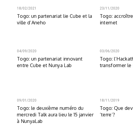
18/02/2021
23/11/2020
Togo: un partenariat lie Cube et la
Togo: accroîtr
ville d’Aneho
internet
04/09/2020
03/06/2020
Togo: un partenariat innovant
Togo: l’Hackat
entre Cube et Nunya Lab
transformer le 
09/01/2020
18/11/2019
Togo: le deuxième numéro du
Togo: Que devi
mercredi Talk aura lieu le 15 janvier
‘terre’?
à NunyaLab