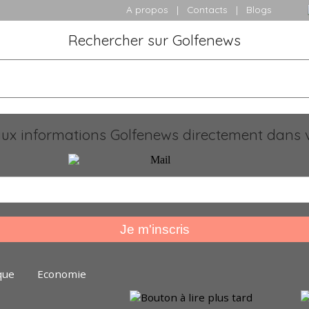
A propos
|
Contacts
|
Blogs
Rechercher sur Golfenews
x informations Golfenews directement dans v
que
Economie