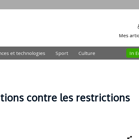
Mes artic
nces et technologies
Sport
Culture
In E
ions contre les restrictions