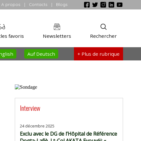
A propos
|
Contacts
|
Blogs
les favoris
Newsletters
Rechercher
nglish
Auf Deutsch
+ Plus
de rubrique
Interview
24 décembre 2025
Exclu avec le DG de l’Hôpital de Référence
Dogta-Lafiè, Lt-Col AKATA Eyouvéi: «