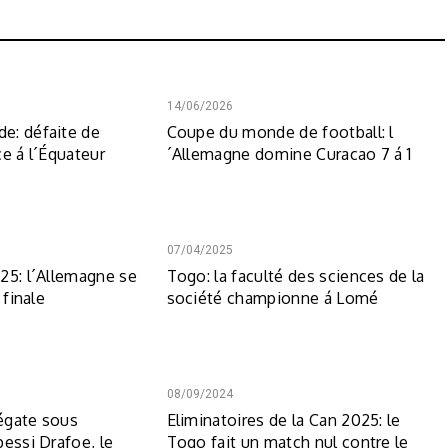
14/06/2026
e: défaite de
Coupe du monde de football: l
ce á l´Équateur
´Allemagne domine Curacao 7 á 1
07/04/2025
25: l´Allemagne se
Togo: la faculté des sciences de la
 finale
société championne á Lomé
08/09/2024
égate sous
Eliminatoires de la Can 2025: le
pessi Drafoe, le
Togo fait un match nul contre le