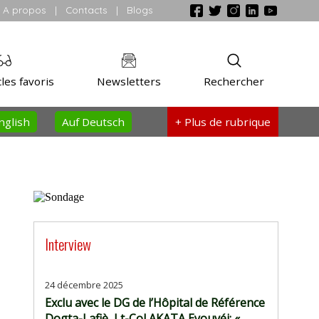
A propos
|
Contacts
|
Blogs
les favoris
Newsletters
Rechercher
nglish
Auf Deutsch
+ Plus
de rubrique
Interview
24 décembre 2025
Exclu avec le DG de l’Hôpital de Référence
Dogta-Lafiè, Lt-Col AKATA Eyouvéi: «