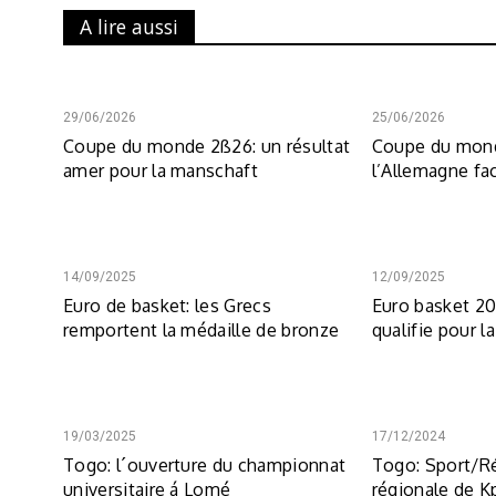
A lire aussi
29/06/2026
25/06/2026
Coupe du monde 2ß26: un résultat
Coupe du mond
amer pour la manschaft
l’Allemagne fa
14/09/2025
12/09/2025
Euro de basket: les Grecs
Euro basket 20
remportent la médaille de bronze
qualifie pour la
19/03/2025
17/12/2024
Togo: l´ouverture du championnat
Togo: Sport/R
universitaire á Lomé
régionale de K