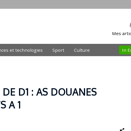
Mes artic
nces et technologies
Sport
Culture
In E
DE D1 : AS DOUANES
 A 1