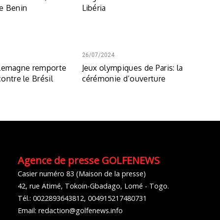
e Benin
Libéria
26/07/2024
´Allemagne remporte
Jeux olympiques de Paris: la
ontre le Brésil
cérémonie d’ouverture
Agence de presse GOLFENEWS
Casier numéro 83 (Maison de la presse)
42, rue Atimé, Tokoin-Gbadago, Lomé - Togo.
Tél.: 0022893643812, 004915217480731
Email: redaction@golfenews.info