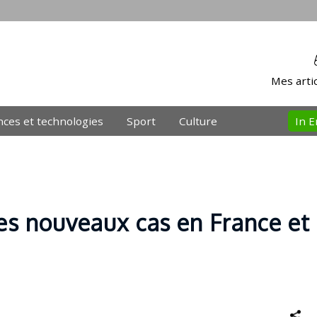
Mes artic
nces et technologies
Sport
Culture
In E
es nouveaux cas en France et