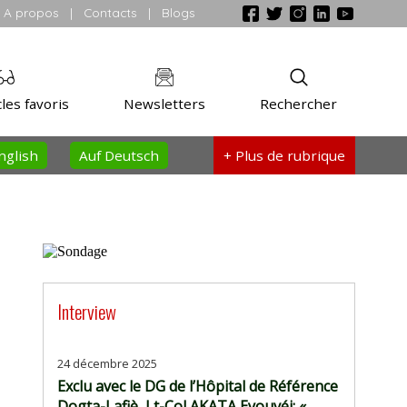
A propos
|
Contacts
|
Blogs
les favoris
Newsletters
Rechercher
nglish
Auf Deutsch
+ Plus
de rubrique
Interview
24 décembre 2025
Exclu avec le DG de l’Hôpital de Référence
Dogta-Lafiè, Lt-Col AKATA Eyouvéi: «