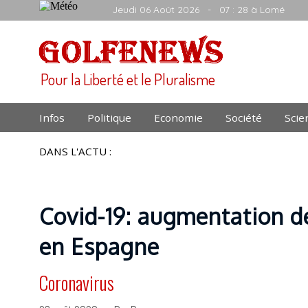
Jeudi 06 Août 2026
- 07 : 28 à Lomé
Pour la Liberté et le Pluralisme
Infos
Politique
Economie
Société
Scie
DANS L'ACTU :
Covid-19: augmentation d
en Espagne
Coronavirus