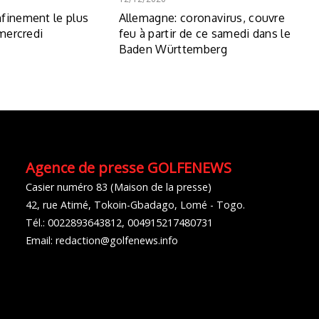
finement le plus
Allemagne: coronavirus, couvre
 mercredi
feu à partir de ce samedi dans le
Baden Württemberg
Agence de presse GOLFENEWS
Casier numéro 83 (Maison de la presse)
42, rue Atimé, Tokoin-Gbadago, Lomé - Togo.
Tél.: 0022893643812, 004915217480731
Email: redaction@golfenews.info