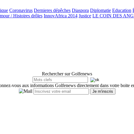
ique
Coronavirus
Dernieres dépêches
Diaspora
Diplomatie
Education
our / Histoires drôles
InnovAfrica 2014
Justice
LE COIN DES AN
Rechercher sur Golfenews
nnez-vous aux informations Golfenews directement dans votre boite e