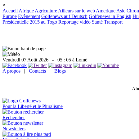
×
Accueil
Afrique
Agriculture
Ailleurs sur le web
Amerique
Asie
Chron
Europe
Evènement
Golfenews auf Deutsch
Golfenews in English
Hum
Présidentielle 2015 au Togo
Reportage vidéo
Santé
Transport
Vendredi 07 Août 2026
- 05 : 05 à Lomé
A propos
|
Contacts
|
Blogs
Abo
Pour la Liberté et le Pluralisme
Rechercher
Newsletters