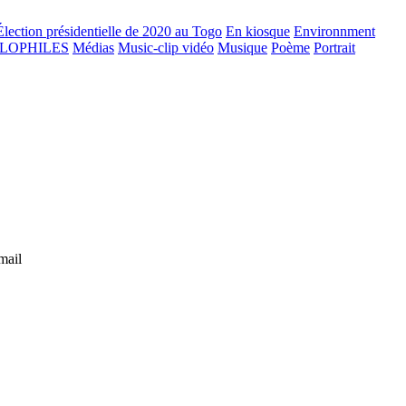
Élection présidentielle de 2020 au Togo
En kiosque
Environnment
GLOPHILES
Médias
Music-clip vidéo
Musique
Poème
Portrait
mail