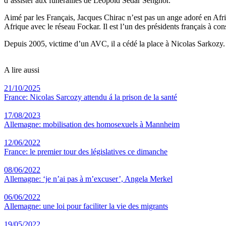
d’assister aux funérailles de Léopold Sedar Senghor.
Aimé par les Français, Jacques Chirac n’est pas un ange adoré en Afriq
Afrique avec le réseau Fockar. Il est l’un des présidents français à con
Depuis 2005, victime d’un AVC, il a cédé la place à Nicolas Sarkozy.
A lire aussi
21/10/2025
France: Nicolas Sarcozy attendu á la prison de la santé
17/08/2023
Allemagne: mobilisation des homosexuels à Mannheim
12/06/2022
France: le premier tour des législatives ce dimanche
08/06/2022
Allemagne: ‘je n’ai pas à m’excuser’, Angela Merkel
06/06/2022
Allemagne: une loi pour faciliter la vie des migrants
19/05/2022