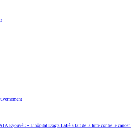
ur
gouvernement
Eyouvéi: « L’hôpital Dogta Lafiè a fait de la lutte contre le cancer l’