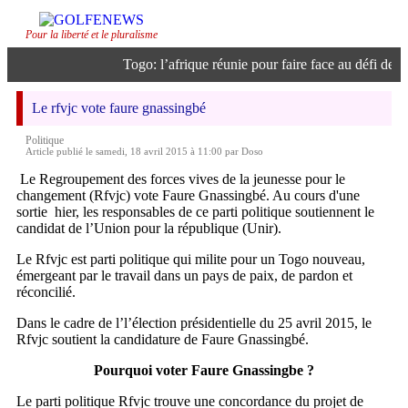
Pour la liberté et le pluralisme
Togo: l’afrique réunie pour faire face au défi de l’in
Le rfvjc vote faure gnassingbé
Politique
Article publié le samedi, 18 avril 2015 à 11:00 par Doso
Le Regroupement des forces vives de la jeunesse pour le
changement (Rfvjc) vote Faure Gnassingbé. Au cours d'une
sortie hier, les responsables de ce parti politique soutiennent le
candidat de l’Union pour la république (Unir).
Le Rfvjc est parti politique qui milite pour un Togo nouveau,
émergeant par le travail dans un pays de paix, de pardon et
réconcilié.
Dans le cadre de l’l’élection présidentielle du 25 avril 2015, le
Rfvjc soutient la candidature de Faure Gnassingbé.
Pourquoi voter Faure Gnassingbe ?
Le parti politique Rfvjc trouve une concordance du projet de