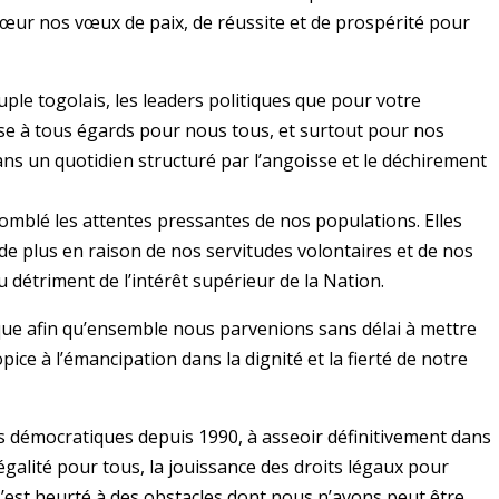
cœur nos vœux de paix, de réussite et de prospérité pour
ple togolais, les leaders politiques que pour votre
se à tous égards pour nous tous, et surtout pour nos
ans un quotidien structuré par l’angoisse et le déchirement
 comblé les attentes pressantes de nos populations. Elles
e plus en raison de nos servitudes volontaires et de nos
u détriment de l’intérêt supérieur de la Nation.
itique afin qu’ensemble nous parvenions sans délai à mettre
opice à l’émancipation dans la dignité et la fierté de notre
es démocratiques depuis 1990, à asseoir définitivement dans
l’égalité pour tous, la jouissance des droits légaux pour
s’est heurté à des obstacles dont nous n’avons peut être