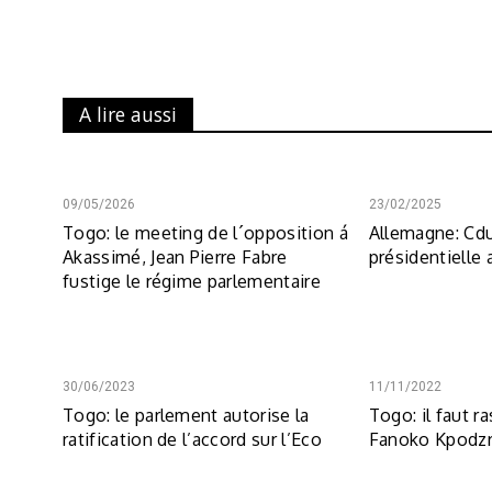
A lire aussi
09/05/2026
23/02/2025
Togo: le meeting de l´opposition á
Allemagne: Cd
Akassimé, Jean Pierre Fabre
présidentielle
fustige le régime parlementaire
30/06/2023
11/11/2022
Togo: le parlement autorise la
Togo: il faut r
ratification de l’accord sur l’Eco
Fanoko Kpodz