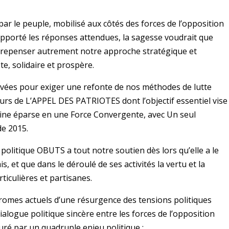
par le peuple, mobilisé aux côtés des forces de l’opposition
 apporté les réponses attendues, la sagesse voudrait que
r repenser autrement notre approche stratégique et
e, solidaire et prospère.
 levées pour exiger une refonte de nos méthodes de lutte
eurs de L’APPEL DES PATRIOTES dont l’objectif essentiel vise
caine éparse en une Force Convergente, avec Un seul
de 2015.
politique OBUTS a tout notre soutien dès lors qu’elle a le
s, et que dans le déroulé de ses activités la vertu et la
iculières et partisanes.
romes actuels d’une résurgence des tensions politiques
 dialogue politique sincère entre les forces de l’opposition
turé par un quadruple enjeu politique :