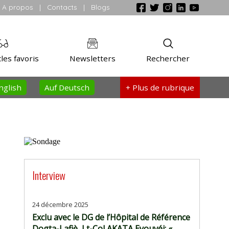
A propos
|
Contacts
|
Blogs
les favoris
Newsletters
Rechercher
nglish
Auf Deutsch
+ Plus
de rubrique
Interview
24 décembre 2025
Exclu avec le DG de l’Hôpital de Référence
Dogta-Lafiè, Lt-Col AKATA Eyouvéi: «