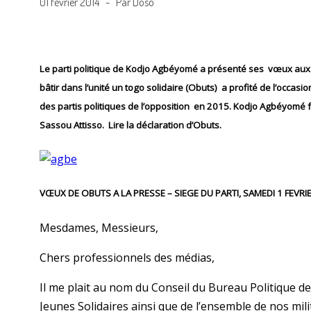
01 février 2014 - Par Doso
Le parti politique de Kodjo Agbéyomé a présenté ses vœux aux 
bâtir dans l’unité un togo solidaire (Obuts) a profité de l’occasi
des partis politiques de l’opposition en 2015. Kodjo Agbéyomé fait
Sassou Attisso. Lire la déclaration d’Obuts.
VŒUX DE OBUTS A LA PRESSE – SIEGE DU PARTI, SAMEDI 1 FEVRI
Mesdames, Messieurs,
Chers professionnels des médias,
Il me plait au nom du Conseil du Bureau Politique d
Jeunes Solidaires ainsi que de l’ensemble de nos mi