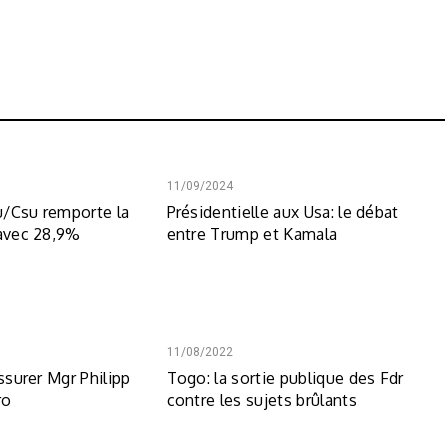
11/09/2024
u/Csu remporte la
Présidentielle aux Usa: le débat
 avec 28,9%
entre Trump et Kamala
11/08/2022
assurer Mgr Philipp
Togo: la sortie publique des Fdr
ro
contre les sujets brûlants