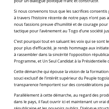
pour un dialogue politique franc et constructif.
Si nous convenons tous que les sacrifices consentis 
à travers l’histoire récente de notre pays n’ont pas
nous fassions preuve d’humilité et de courage pou
tactique pour l’avènement au Togo d’une société just
C’est pourquoi tout en saluant les voix qui se sont
pour plus d’efficacité, je rends hommage aux initiat
à rassembler dans la sincérité l’opposition républi
Programme, et Un Seul Candidat à la Présidentielle 
Cette démarche qui épouse la vision de la formation 
souci exclusif de l’intérêt supérieur du Peuple togolai
transparence l’emportent sur des considérations part
Parallèlement à cette démarche, au regard des prod
dans le pays, il faut ouvrir ici et maintenant un vrai
républicaine et les pouvoirs publics. Dialogue struc