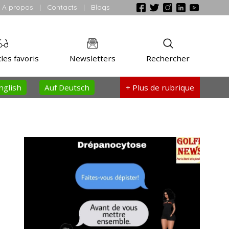
A propos
|
Contacts
|
Blogs
les favoris
Newsletters
Rechercher
nglish
Auf Deutsch
+ Plus
de rubrique