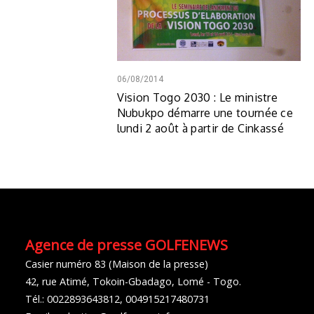
06/08/2014
Vision Togo 2030 : Le ministre
Nubukpo démarre une tournée ce
lundi 2 août à partir de Cinkassé
Agence de presse GOLFENEWS
Casier numéro 83 (Maison de la presse)
42, rue Atimé, Tokoin-Gbadago, Lomé - Togo.
Tél.: 0022893643812, 004915217480731