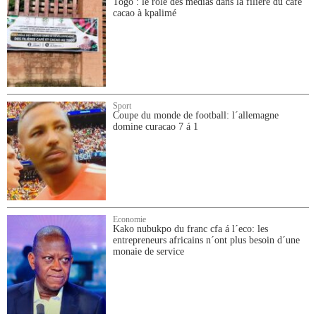
Togo : le rôle des médias dans la filière du café
cacao à kpalimé
Sport
Coupe du monde de football: l´allemagne
domine curacao 7 á 1
Economie
Kako nubukpo du franc cfa á l´eco: les
entrepreneurs africains n´ont plus besoin d´une
monaie de service