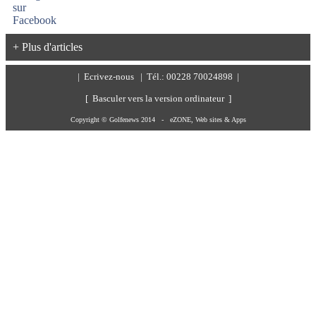
+ Plus d'articles
|
Ecrivez-nous
| Tél.: 00228 70024898 |
[ Basculer vers la version ordinateur ]
Copyright © Golfenews 2014 -
eZONE, Web sites & Apps