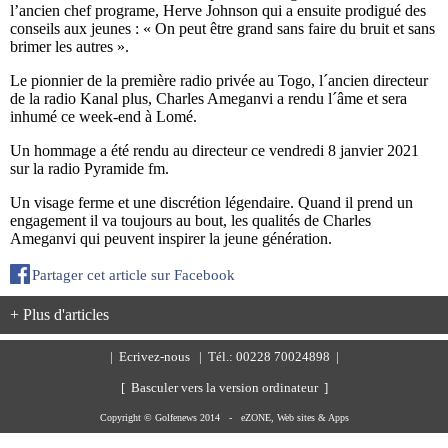
l’ancien chef programe, Herve Johnson qui a ensuite prodigué des
conseils aux jeunes : « On peut être grand sans faire du bruit et sans
brimer les autres ».
Le pionnier de la première radio privée au Togo, l´ancien directeur
de la radio Kanal plus, Charles Ameganvi a rendu l´âme et sera
inhumé ce week-end à Lomé.
Un hommage a été rendu au directeur ce vendredi 8 janvier 2021
sur la radio Pyramide fm.
Un visage ferme et une discrétion légendaire. Quand il prend un
engagement il va toujours au bout, les qualités de Charles
Ameganvi qui peuvent inspirer la jeune génération.
Partager cet article sur Facebook
+ Plus d'articles
|
Ecrivez-nous
| Tél.: 00228 70024898 |
[ Basculer vers la version ordinateur ]
Copyright © Golfenews 2014 -
eZONE, Web sites & Apps