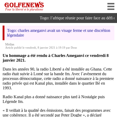
Pour la liberté et le pluralisme
Togo: l’afrique réunie pour faire face au défi de l
Togo: charles ameganvi avait un visage ferme et une discrétion
légendaire
Médias
Article publié le vendredi, 8 janvier 2021 à 19:19 par Doso
Un hommage a été rendu à Charles Ameganvi ce vendredi 8
janvier 2021.
Dans les années 90, la radio Liberté a été installée au Ghana. Cette
radio était suivie à Lomé sur la bande fm. Avec l´avènement du
processus démocratique, cette radio a donné naissance à la premiere
radio privée qui est Kanal plus, installée dans le quartier Bè en
1993.
Radio Kanal plus a donné naissance plus tard à Nostalgie puis
Légende fm.
« Il veillait à la qualité des émissions, faisait des programmes avec
une cohérence. Il a été secondé par Peter Dogbe », a déclaré