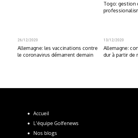
Togo: gestion 
professionalis
26/12/2020
13/12/2020
Allemagne: les vaccinations contre
Allemagne: con
le coronavirus démarrent demain
dur à partir de
Accueil
L'équipe Golfenews
Nos blogs