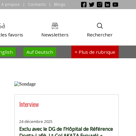
A propos
|
Contacts
|
Blogs
les favoris
Newsletters
Rechercher
nglish
Auf Deutsch
+ Plus
de rubrique
Interview
24 décembre 2025
Exclu avec le DG de l’Hôpital de Référence
Dogta-Lafiè, Lt-Col AKATA Eyouvéi: «