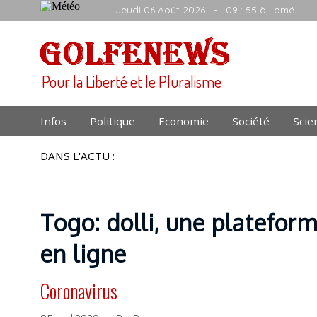
Jeudi 06 Août 2026
- 09 : 55 à Lomé
Pour la Liberté et le Pluralisme
Infos
Politique
Economie
Société
Scie
DANS L'ACTU :
Togo: dolli, une plateform
en ligne
Coronavirus