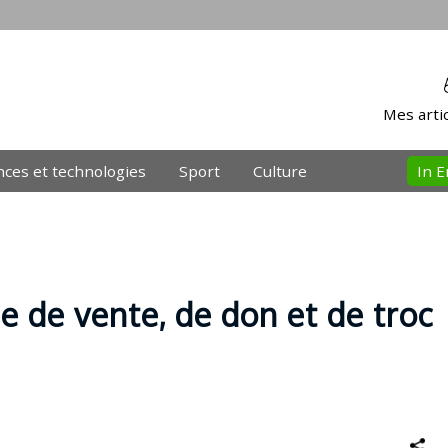
Mes artic
nces et technologies
Sport
Culture
In E
e de vente, de don et de troc