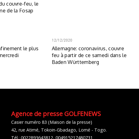
du couvre-feu, le
me de la Fosap
12/12/2020
finement le plus
Allemagne: coronavirus, couvre
 mercredi
feu à partir de ce samedi dans le
Baden Württemberg
Agence de presse GOLFENEWS
Casier numéro 83 (Maison de la presse)
42, rue Atimé, Tokoin-Gbadago, Lomé - Togo.
Tél.: 0022893643812, 004915217480731