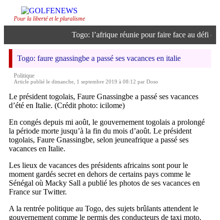
Pour la liberté et le pluralisme
Togo: l’afrique réunie pour faire face au défi de l
Togo: faure gnassingbe a passé ses vacances en italie
Politique
Article publié le dimanche, 1 septembre 2019 à 08:12 par Doso
Le président togolais, Faure Gnassingbe a passé ses vacances
d’été en Italie. (Crédit photo: icilome)
En congés depuis mi août, le gouvernement togolais a prolongé
la période morte jusqu’à la fin du mois d’août. Le président
togolais, Faure Gnassingbe, selon jeuneafrique a passé ses
vacances en Italie.
Les lieux de vacances des présidents africains sont pour le
moment gardés secret en dehors de certains pays comme le
Sénégal où Macky Sall a publié les photos de ses vacances en
France sur Twitter.
A la rentrée politique au Togo, des sujets brûlants attendent le
gouvernement comme le permis des conducteurs de taxi moto.