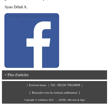
Ayao Délali A.
Partager cet article sur Facebook
+ Plus d'articles
|
Ecrivez-nous
| Tél.: 00228 70024898 |
[ Basculer vers la version ordinateur ]
Copyright © Golfenews 2014 -
eZONE, Web sites & Apps