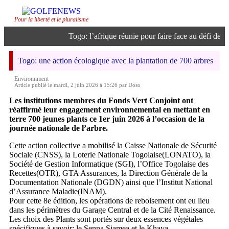
Pour la liberté et le pluralisme
Togo: l’afrique réunie pour faire face au défi de l’in
Togo: une action écologique avec la plantation de 700 arbres
Environnment
Article publié le mardi, 2 juin 2026 à 15:26 par Doso
Les institutions membres du Fonds Vert Conjoint ont
réaffirmé leur engagement environnemental en mettant en
terre 700 jeunes plants ce 1er juin 2026 à l’occasion de la
journée nationale de l’arbre.
Cette action collective a mobilisé la Caisse Nationale de Sécurité
Sociale (CNSS), la Loterie Nationale Togolaise(LONATO), la
Société de Gestion Informatique (SGI), l’Office Togolaise des
Recettes(OTR), GTA Assurances, la Direction Générale de la
Documentation Nationale (DGDN) ainsi que l’Institut National
d’Assurance Maladie(INAM).
Pour cette 8e édition, les opérations de reboisement ont eu lieu
dans les périmètres du Garage Central et de la Cité Renaissance.
Les choix des Plants sont portés sur deux essences végétales
spécifiques à savoir: le Senna Siamea et le Khaya