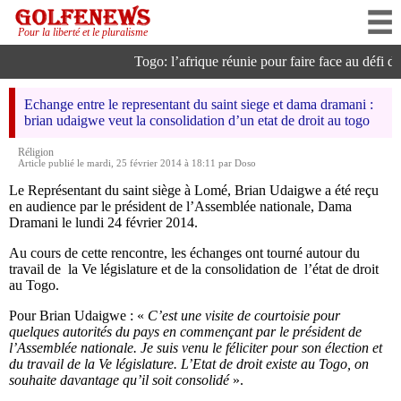
Pour la liberté et le pluralisme
Togo: l’afrique réunie pour faire face au défi de l
Echange entre le representant du saint siege et dama dramani :
brian udaigwe veut la consolidation d’un etat de droit au togo
Réligion
Article publié le mardi, 25 février 2014 à 18:11 par Doso
Le Représentant du saint siège à Lomé, Brian Udaigwe a été reçu
en audience par le président de l’Assemblée nationale, Dama
Dramani le lundi 24 février 2014.
Au cours de cette rencontre, les échanges ont tourné autour du
travail de la Ve législature et de la consolidation de l’état de droit
au Togo.
Pour Brian Udaigwe : «
C’est une visite de courtoisie pour
quelques autorités du pays en commençant par le président de
l’Assemblée nationale. Je suis venu le féliciter pour son élection et
du travail de la Ve législature. L’Etat de droit existe au Togo, on
souhaite davantage qu’il soit consolidé
».