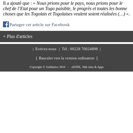
Il a ajouté que : «
Nous prions pour le pays, nous prions pour le
chef de l’Etat pour un Togo paisible, le progrès et toutes les bonne
choses que les Togolais et Togolaises veulent soient réalisées (…)
».
Partager cet article sur Facebook
+ Plus d'articles
|
Ecrivez-nous
| Tél.: 00228 70024898 |
[ Basculer vers la version ordinateur ]
Copyright © Golfenews 2014 -
eZONE, Web sites & Apps