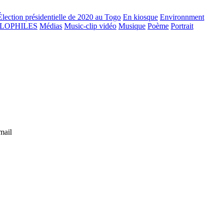
Élection présidentielle de 2020 au Togo
En kiosque
Environnment
GLOPHILES
Médias
Music-clip vidéo
Musique
Poème
Portrait
mail