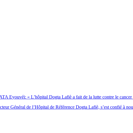
Eyouvéi: « L’hôpital Dogta Lafiè a fait de la lutte contre le cancer l’
eur Général de l’Hôpital de Référence Dogta Lafiè, s’est confié à no