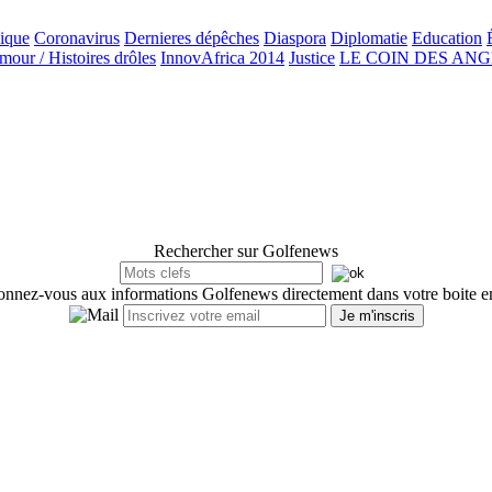
ique
Coronavirus
Dernieres dépêches
Diaspora
Diplomatie
Education
our / Histoires drôles
InnovAfrica 2014
Justice
LE COIN DES AN
Rechercher sur Golfenews
nnez-vous aux informations Golfenews directement dans votre boite e