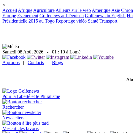
×
Accueil
Afrique
Agriculture
Ailleurs sur le web
Amerique
Asie
Chron
Europe
Evènement
Golfenews auf Deutsch
Golfenews in English
Hum
Présidentielle 2015 au Togo
Reportage vidéo
Santé
Transport
Samedi 08 Août 2026
- 01 : 19 à Lomé
A propos
|
Contacts
|
Blogs
Abo
Pour la Liberté et le Pluralisme
Rechercher
Newsletters
Mes articles favoris