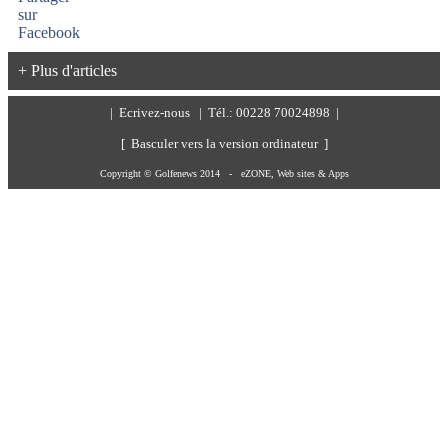
+ Plus d'articles
|
Ecrivez-nous
| Tél.: 00228 70024898 |
[ Basculer vers la version ordinateur ]
Copyright © Golfenews 2014 -
eZONE, Web sites & Apps