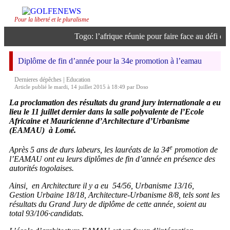
Pour la liberté et le pluralisme
Togo: l’afrique réunie pour faire face au défi de l’
Diplôme de fin d’année pour la 34e promotion à l’eamau
|
Dernieres dépêches
Education
Article publié le mardi, 14 juillet 2015 à 18:49 par Doso
La proclamation des résultats du grand jury internationale a eu
lieu le 11 juillet dernier dans la salle polyvalente de l’Ecole
Africaine et Mauricienne d’Architecture d’Urbanisme
(EAMAU) à Lomé.
e
Après 5 ans de durs labeurs, les lauréats de la 34
promotion de
l’EAMAU ont eu leurs diplômes de fin d’année en présence des
autorités togolaises.
Ainsi, en Architecture il y a eu 54/56, Urbanisme 13/16,
Gestion Urbaine 18/18, Architecture-Urbanisme 8/8, tels sont les
résultats du Grand Jury de diplôme de cette année, soient au
total 93/106·candidats.