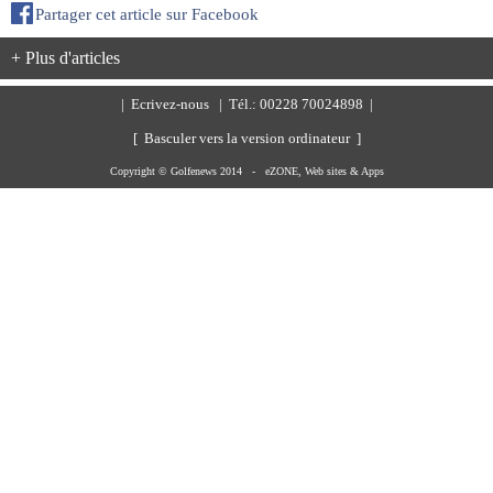
Partager cet article sur Facebook
+ Plus d'articles
|
Ecrivez-nous
| Tél.: 00228 70024898 |
[ Basculer vers la version ordinateur ]
Copyright © Golfenews 2014 -
eZONE, Web sites & Apps