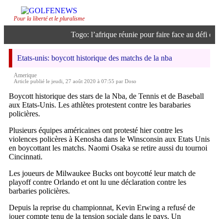
Pour la liberté et le pluralisme
Togo: l’afrique réunie pour faire face au défi de l’
Etats-unis: boycott historique des matchs de la nba
Amerique
Article publié le jeudi, 27 août 2020 à 07:55 par Doso
Boycott historique des stars de la Nba, de Tennis et de Baseball
aux Etats-Unis. Les athlètes protestent contre les barabaries
policières.
Plusieurs équipes américaines ont protesté hier contre les
violences policères à Kenosha dans le Winsconsin aux Etats Unis
en boycottant les matchs. Naomi Osaka se retire aussi du tournoi
Cincinnati.
Les joueurs de Milwaukee Bucks ont boycotté leur match de
playoff contre Orlando et ont lu une déclaration contre les
barbaries policières.
Depuis la reprise du championnat, Kevin Erwing a refusé de
jouer compte tenu de la tension sociale dans le pays. Un