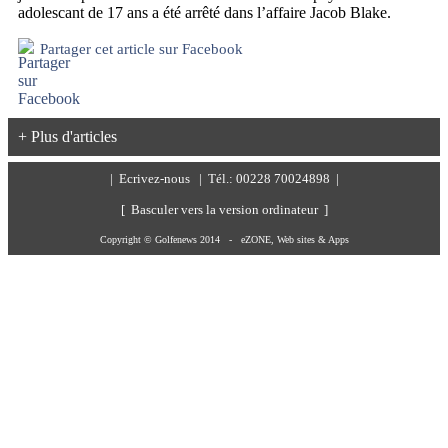
adolescant de 17 ans a été arrêté dans l’affaire Jacob Blake.
Partager cet article sur Facebook
+ Plus d'articles
|
Ecrivez-nous
| Tél.: 00228 70024898 |
[ Basculer vers la version ordinateur ]
Copyright © Golfenews 2014 -
eZONE, Web sites & Apps