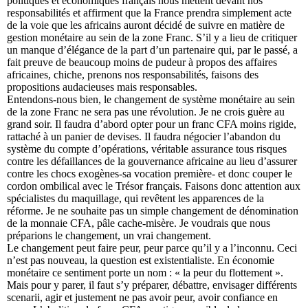
politiques et économiques français nous mettent devant nos
responsabilités et affirment que la France prendra simplement acte
de la voie que les africains auront décidé de suivre en matière de
gestion monétaire au sein de la zone Franc. S’il y a lieu de critiquer
un manque d’élégance de la part d’un partenaire qui, par le passé, a
fait preuve de beaucoup moins de pudeur à propos des affaires
africaines, chiche, prenons nos responsabilités, faisons des
propositions audacieuses mais responsables.
Entendons-nous bien, le changement de système monétaire au sein
de la zone Franc ne sera pas une révolution. Je ne crois guère au
grand soir. Il faudra d’abord opter pour un franc CFA moins rigide,
rattaché à un panier de devises. Il faudra négocier l’abandon du
système du compte d’opérations, véritable assurance tous risques
contre les défaillances de la gouvernance africaine au lieu d’assurer
contre les chocs exogènes-sa vocation première- et donc couper le
cordon ombilical avec le Trésor français. Faisons donc attention aux
spécialistes du maquillage, qui revêtent les apparences de la
réforme. Je ne souhaite pas un simple changement de dénomination
de la monnaie CFA, pâle cache-misère. Je voudrais que nous
préparions le changement, un vrai changement.
Le changement peut faire peur, peur parce qu’il y a l’inconnu. Ceci
n’est pas nouveau, la question est existentialiste. En économie
monétaire ce sentiment porte un nom : « la peur du flottement ».
Mais pour y parer, il faut s’y préparer, débattre, envisager différents
scenarii, agir et justement ne pas avoir peur, avoir confiance en