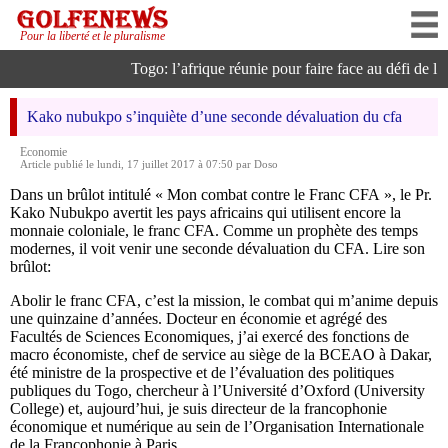
Pour la liberté et le pluralisme
Togo: l’afrique réunie pour faire face au défi de l’int
Kako nubukpo s’inquiète d’une seconde dévaluation du cfa
Economie
Article publié le lundi, 17 juillet 2017 à 07:50 par Doso
Dans un brûlot intitulé « Mon combat contre le Franc CFA », le Pr.
Kako Nubukpo avertit les pays africains qui utilisent encore la
monnaie coloniale, le franc CFA. Comme un prophète des temps
modernes, il voit venir une seconde dévaluation du CFA. Lire son
brûlot:
Abolir le franc CFA, c’est la mission, le combat qui m’anime depuis
une quinzaine d’années. Docteur en économie et agrégé des
Facultés de Sciences Economiques, j’ai exercé des fonctions de
macro économiste, chef de service au siège de la BCEAO à Dakar,
été ministre de la prospective et de l’évaluation des politiques
publiques du Togo, chercheur à l’Université d’Oxford (University
College) et, aujourd’hui, je suis directeur de la francophonie
économique et numérique au sein de l’Organisation Internationale
de la Francophonie à Paris.