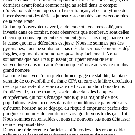
dernières ayant fondu comme neige au soleil dans le compte
d’opérations détenu auprès du Trésor français, et ce au rythme de
l’accroissement des déficits jumeaux accumulés par les économies
de la zone Franc.
En tant qu’observateur averti, et de concert avec mes collègues
investis dans ce combat, nous observons que nombreux sont celles
et ceux qui nous rejoignent et viennent grossir nos rangs parce que
la cause que nous défendons est juste. Nous ne sommes pas des
pyromanes, nous ne souhaitons pas déstabiliser nos économies déjà
fragiles, argument qu’on nous oppose trop facilement. Nous
souhaitons que nos Etats puissent jouir pleinement de leur
souveraineté dans un cadre économique rénové au service du plus
grand nombre.
La parité fixe avec l’euro prétendument gage de stabilité, la totale
garantie de convertibilité du franc CFA en euro et la libre circulation
des capitaux restent la voie royale de l’accumulation hors de nos
frontières. Il y a une manne, bas de laine dans les banques
européennes, qui nous échappe tandis que la majorité de nos
populations restent acculées dans des conditions de pauvreté sans
qu’aucun horizon ne se dégage, au risque d’emprunter parfois des
pirogues sépultures de leur dernier voyage. Je vous le dis ça suffit.
Nous sommes responsables et nous ne pouvons pas nous défausser
de nos responsabilités.
Dans une série récente d’articles et d’interviews, les responsables