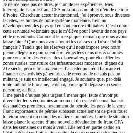
Je ne me paye pas de titres, je cumule les expériences. Mes
interrogations sur le franc CFA ne sont pas un objet d’étude de tour
d’ivoire. Chercheur, acteur institutionnel, j’ai éprouvé, sous diverses
facettes, les limites de notre système monétaire, frein au
développement des pays qui en sont encore tributaires. C’est contre
cette servitude volontaire que je m’élève pour l’avenir de nos pays
et de nos enfants. Comment leur expliquer demain que nous avons
laissé faire ? Que nous avons nourri les caisses du Trésor Public
français ? Tandis que les réserves qu’il nous impose avec notre
pleine allégeance pourraient être réinjectées dans nos économies
pour construire des écoles, des dispensaires, pour électrifier les
zones rurales, construire des infrastructures modernes, dignes du
21e siècle, permettre aux jeunes d’accéder au crédit bancaire et
financer des activités génératrices de revenus. Je ne suis pas un
militant, je suis un intellectuel engagé. Je souhaite que, par-delà
toute faillibilité humaine, le débat, parce qu’il dépasse ma seule
personne, ait lieu.
Il me paraît d’autant plus urgent à mener que, faute d’avoir pu
diversifier leurs économies au moment du cycle décennal haussier
des matières premières, notamment du pétrole, les pays de la zone
Franc exportateurs de pétrole subissent actuellement de plein fouet
le retournement du cours des matières premières. Une telle situation
laisse planer le spectre d’une nouvelle dévaluation du franc CFA
dans les semaines ou mois à venir. Elle rend en partie caduc en
l’état le débat sur l’utilisation optimale de réserves de changes, ces