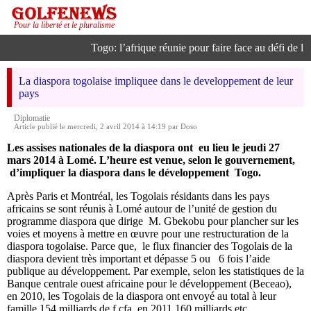
Pour la liberté et le pluralisme
Togo: l’afrique réunie pour faire face au défi de l’int
La diaspora togolaise impliquee dans le developpement de leur
pays
Diplomatie
Article publié le mercredi, 2 avril 2014 à 14:19 par Doso
Les assises nationales de la diaspora ont eu lieu le jeudi 27
mars 2014 à Lomé. L’heure est venue, selon le gouvernement,
d’impliquer la diaspora dans le développement Togo.
Après Paris et Montréal, les Togolais résidants dans les pays
africains se sont réunis à Lomé autour de l’unité de gestion du
programme diaspora que dirige M. Gbekobu pour plancher sur les
voies et moyens à mettre en œuvre pour une restructuration de la
diaspora togolaise. Parce que, le flux financier des Togolais de la
diaspora devient très important et dépasse 5 ou 6 fois l’aide
publique au développement. Par exemple, selon les statistiques de la
Banque centrale ouest africaine pour le développement (Beceao),
en 2010, les Togolais de la diaspora ont envoyé au total à leur
famille 154 milliards de f cfa, en 2011 160 milliards etc..