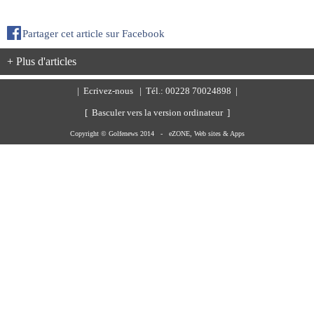
Partager cet article sur Facebook
+ Plus d'articles
|
Ecrivez-nous
| Tél.: 00228 70024898 |
[ Basculer vers la version ordinateur ]
Copyright © Golfenews 2014 -
eZONE, Web sites & Apps