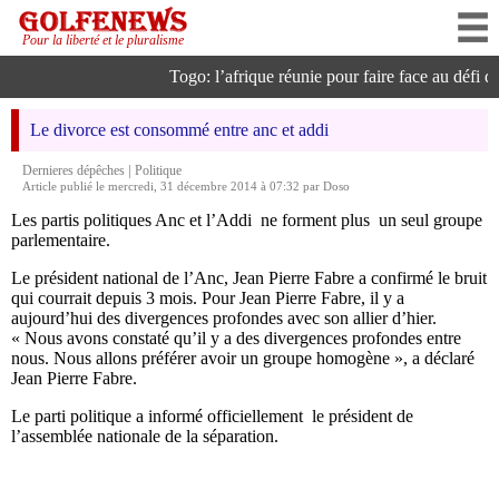
Pour la liberté et le pluralisme
Togo: l’afrique réunie pour faire face au défi de 
Le divorce est consommé entre anc et addi
|
Dernieres dépêches
Politique
Article publié le mercredi, 31 décembre 2014 à 07:32 par Doso
Les partis politiques Anc et l’Addi ne forment plus un seul groupe
parlementaire.
Le président national de l’Anc, Jean Pierre Fabre a confirmé le bruit
qui courrait depuis 3 mois. Pour Jean Pierre Fabre, il y a
aujourd’hui des divergences profondes avec son allier d’hier.
« Nous avons constaté qu’il y a des divergences profondes entre
nous. Nous allons préférer avoir un groupe homogène », a déclaré
Jean Pierre Fabre.
Le parti politique a informé officiellement le président de
l’assemblée nationale de la séparation.