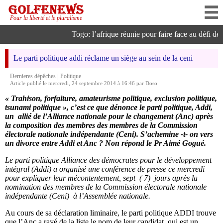
Pour la liberté et le pluralisme
Togo: l’afrique réunie pour faire face au défi de l’
Le parti politique addi réclame un siège au sein de la ceni
|
Dernieres dépêches
Politique
Article publié le mercredi, 24 septembre 2014 à 16:46 par Doso
« Trahison, forfaiture, amateurisme politique, exclusion politique,
tsunami politique », c’est ce que dénonce le parti politique, Addi,
un allié de l’Alliance nationale pour le changement (Anc) après
la composition des membres des membres de la Commission
électorale nationale indépendante (Ceni). S’achemine -t- on vers
un divorce entre Addi et Anc ? Non répond le Pr Aimé Gogué.
Le parti politique Alliance des démocrates pour le développement
intégral (Addi) a organisé une conférence de presse ce mercredi
pour expliquer leur mécontentement, sept ( 7) jours après la
nomination des membres de la Commission électorale nationale
indépendante (Ceni) à l’Assemblée nationale.
Au cours de sa déclaration liminaire, le parti politique ADDI trouve
que l’Anc a rayé de la liste le nom de leur candidat, qui est un